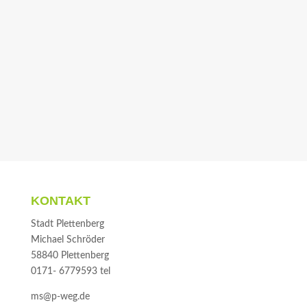
In Zukunft findet ihr uns auch auf Instagram unter
@pweg_official.
KONTAKT
Stadt Plettenberg
Michael Schröder
58840 Plettenberg
0171- 6779593 tel
ms@p-weg.de