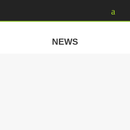
NEWS
Die Startplätze 600, 700, 800, 900 und 1000 gehen
an …