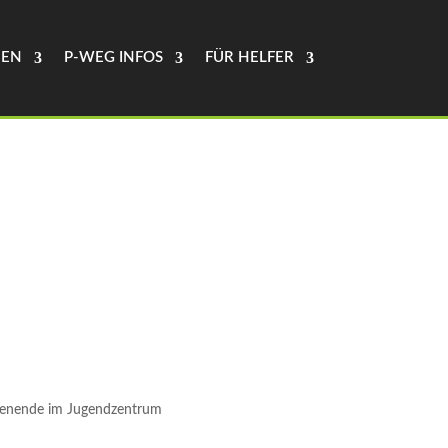
NEN
P-WEG INFOS
FÜR HELFER
henende im Jugendzentrum