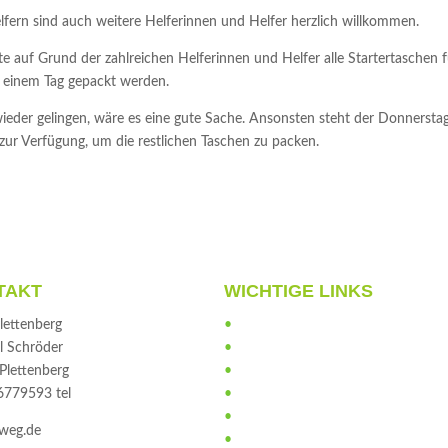
fern sind auch weitere Helferinnen und Helfer herzlich willkommen.
te auf Grund der zahlreichen Helferinnen und Helfer alle Startertaschen f
einem Tag gepackt werden.
 wieder gelingen, wäre es eine gute Sache. Ansonsten steht der Donnerstag
zur Verfügung, um die restlichen Taschen zu packen.
TAKT
WICHTIGE LINKS
lettenberg
•
Helfer
l Schröder
•
Anti-Doping
Plettenberg
•
Verhaltensregeln
6779593 tel
•
Sponsoren
•
Gästebuch
weg.de
•
Impressum