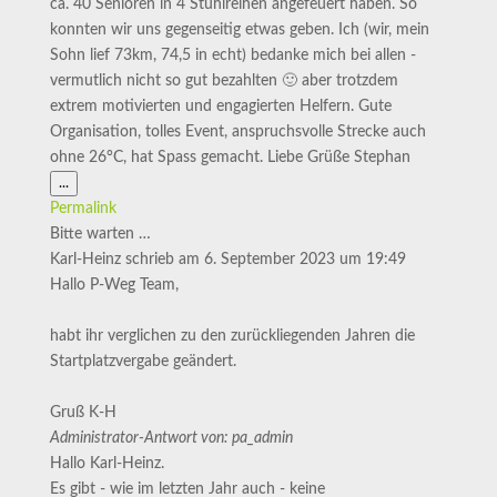
ca. 40 Senioren in 4 Stuhlreihen angefeuert haben. So
konnten wir uns gegenseitig etwas geben. Ich (wir, mein
Sohn lief 73km, 74,5 in echt) bedanke mich bei allen -
vermutlich nicht so gut bezahlten 🙂 aber trotzdem
extrem motivierten und engagierten Helfern. Gute
Organisation, tolles Event, anspruchsvolle Strecke auch
ohne 26°C, hat Spass gemacht. Liebe Grüße Stephan
Diese
...
Metabox
Permalink
ein-/ausblenden.
Bitte warten …
Karl-Heinz
schrieb am
6. September 2023
um
19:49
Hallo P-Weg Team,
habt ihr verglichen zu den zurückliegenden Jahren die
Startplatzvergabe geändert.
Gruß K-H
Administrator-Antwort von: pa_admin
Hallo Karl-Heinz.
Es gibt - wie im letzten Jahr auch - keine