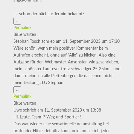
angekommen!)!
Ist schon der nächste Termin bekannt?
Diese
...
Metabox
Permalink
ein-/ausblenden.
Bitte warten …
Stephan Tosch
schrieb am
11. September 2023
um
17:30
Wäre schön, wenn mein positiver Kommentar beim
Aufrufen erscheint, ohne auf "Alle" zu klicken. Also eine
Aufgabe für den Webmaster. Ansonsten wie geschrieben,
mein schönster Lauf ever trotz schwieriger 25-35km - und
damit meine ich alle Plettenberger, die das leben, nicht
mein Leistung . LG Stephan
Diese
...
Metabox
Permalink
ein-/ausblenden.
Bitte warten …
Uwe
schrieb am
11. September 2023
um
13:38
Hi, Leute, Team P-Weg und Sportler !
Das war wieder eine sensationelle Veranstaltung bei
brütender Hitze, definitiv kann, nein, muss sich jeder