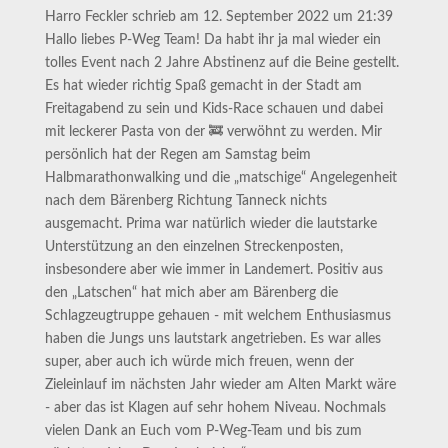
Harro Feckler
schrieb am
12. September 2022
um
21:39
Hallo liebes P-Weg Team! Da habt ihr ja mal wieder ein
tolles Event nach 2 Jahre Abstinenz auf die Beine gestellt.
Es hat wieder richtig Spaß gemacht in der Stadt am
Freitagabend zu sein und Kids-Race schauen und dabei
mit leckerer Pasta von der 🚒 verwöhnt zu werden. Mir
persönlich hat der Regen am Samstag beim
Halbmarathonwalking und die „matschige“ Angelegenheit
nach dem Bärenberg Richtung Tanneck nichts
ausgemacht. Prima war natürlich wieder die lautstarke
Unterstützung an den einzelnen Streckenposten,
insbesondere aber wie immer in Landemert. Positiv aus
den „Latschen“ hat mich aber am Bärenberg die
Schlagzeugtruppe gehauen - mit welchem Enthusiasmus
haben die Jungs uns lautstark angetrieben. Es war alles
super, aber auch ich würde mich freuen, wenn der
Zieleinlauf im nächsten Jahr wieder am Alten Markt wäre
- aber das ist Klagen auf sehr hohem Niveau. Nochmals
vielen Dank an Euch vom P-Weg-Team und bis zum