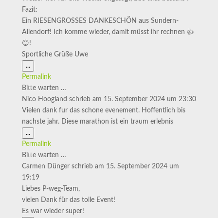
Fazit:
Ein RIESENGROSSES DANKESCHÖN aus Sundern-
Allendorf! Ich komme wieder, damit müsst ihr rechnen 👍
😊!
Sportliche Grüße Uwe
Diese
...
Metabox
Permalink
ein-/ausblenden.
Bitte warten …
Nico Hoogland
schrieb am
15. September 2024
um
23:30
Vielen dank fur das schone evenement. Hoffentlich bis
nachste jahr. Diese marathon ist ein traum erlebnis
Diese
...
Metabox
Permalink
ein-/ausblenden.
Bitte warten …
Carmen Dünger
schrieb am
15. September 2024
um
19:19
Liebes P-weg-Team,
vielen Dank für das tolle Event!
Es war wieder super!