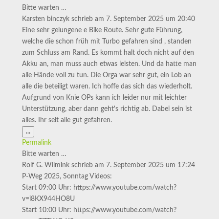
ein-/ausblenden.
Bitte warten …
Karsten binczyk
schrieb am
7. September 2025
um
20:40
Eine sehr gelungene e Bike Route. Sehr gute Führung,
welche die schon früh mit Turbo gefahren sind , standen
zum Schluss am Rand. Es kommt halt doch nicht auf den
Akku an, man muss auch etwas leisten. Und da hatte man
alle Hände voll zu tun. Die Orga war sehr gut, ein Lob an
alle die beteiligt waren. Ich hoffe das sich das wiederholt.
Aufgrund von Knie OPs kann ich leider nur mit leichter
Unterstützung, aber dann geht's richtig ab. Dabei sein ist
alles. Ihr seit alle gut gefahren.
Diese
...
Metabox
Permalink
ein-/ausblenden.
Bitte warten …
Rolf G. Wilmink
schrieb am
7. September 2025
um
17:24
P-Weg 2025, Sonntag Videos:
Start 09:00 Uhr: https://www.youtube.com/watch?
v=i8KX944HO8U
Start 10:00 Uhr: https://www.youtube.com/watch?