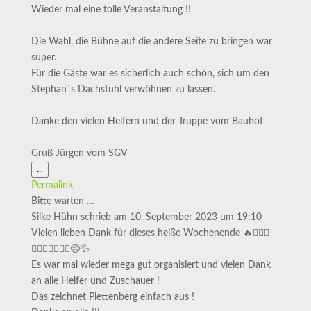
Wieder mal eine tolle Veranstaltung !!
Die Wahl, die Bühne auf die andere Seite zu bringen war
super.
Für die Gäste war es sicherlich auch schön, sich um den
Stephan`s Dachstuhl verwöhnen zu lassen.
Danke den vielen Helfern und der Truppe vom Bauhof
Gruß Jürgen vom SGV
Diese
...
Metabox
Permalink
ein-/ausblenden.
Bitte warten …
Silke Hühn
schrieb am
10. September 2023
um
19:10
Vielen lieben Dank für dieses heiße Wochenende 🔥🏃🏻‍♀️
🏃🏻‍♂️🚵‍♂️🚵‍♀️😅💦
Es war mal wieder mega gut organisiert und vielen Dank
an alle Helfer und Zuschauer !
Das zeichnet Plettenberg einfach aus !