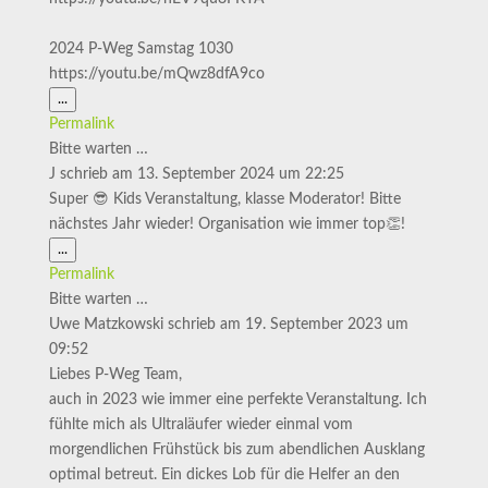
2024 P-Weg Samstag 1030
https://youtu.be/mQwz8dfA9co
Diese
...
Metabox
Permalink
ein-/ausblenden.
Bitte warten …
J
schrieb am
13. September 2024
um
22:25
Super 😎 Kids Veranstaltung, klasse Moderator! Bitte
nächstes Jahr wieder! Organisation wie immer top👏!
Diese
...
Metabox
Permalink
ein-/ausblenden.
Bitte warten …
Uwe Matzkowski
schrieb am
19. September 2023
um
09:52
Liebes P-Weg Team,
auch in 2023 wie immer eine perfekte Veranstaltung. Ich
fühlte mich als Ultraläufer wieder einmal vom
morgendlichen Frühstück bis zum abendlichen Ausklang
optimal betreut. Ein dickes Lob für die Helfer an den