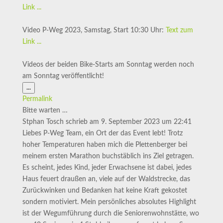
Link ...
Video P-Weg 2023, Samstag, Start 10:30 Uhr:
Text zum
Link ...
Videos der beiden Bike-Starts am Sonntag werden noch
am Sonntag veröffentlicht!
Diese
...
Metabox
Permalink
ein-/ausblenden.
Bitte warten …
Stphan Tosch
schrieb am
9. September 2023
um
22:41
Liebes P-Weg Team, ein Ort der das Event lebt! Trotz
hoher Temperaturen haben mich die Plettenberger bei
meinem ersten Marathon buchstäblich ins Ziel getragen.
Es scheint, jedes Kind, jeder Erwachsene ist dabei, jedes
Haus feuert draußen an, viele auf der Waldstrecke, das
Zurückwinken und Bedanken hat keine Kraft gekostet
sondern motiviert. Mein persönliches absolutes Highlight
ist der Wegumführung durch die Seniorenwohnstätte, wo