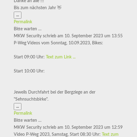
Danke an alle !!!
Bis zum nächsten Jahr 👋
Diese
...
Metabox
Permalink
ein-/ausblenden.
Bitte warten …
MKW Security
schrieb am
10. September 2023
um
13:55
P-Weg Videos vom Sonntag, 10.09.2023, Bikes:
Start 09:00 Uhr:
Text zum Link ...
Start 10:00 Uhr:
Jeweils Durchfahrt bei der Bergziege an der
"Sehnsuchtsbirke".
Diese
...
Metabox
Permalink
ein-/ausblenden.
Bitte warten …
MKW Security
schrieb am
10. September 2023
um
12:59
Video P-Weg 2023, Samstag, Start 08:30 Uhr:
Text zum