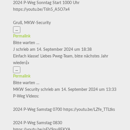
2024 P-Weg Sonntag Start 1000 Uhr
https://youtu.be/T6h5_A5O7x4
Gruß, MKW-Security
Diese
...
Metabox
Permalink
ein-/ausblenden.
Bitte warten …
J
schrieb am
14. September 2024
um
18:38
Einfach klasse! Liebes Pweg-Team, bitte nächstes Jahr
wieder👍
Diese
...
Metabox
Permalink
ein-/ausblenden.
Bitte warten …
MKW Security
schrieb am
14. September 2024
um
13:33
P-Weg Videos:
2024 P-Weg Samstag 0700 https://youtu.be/LZfe_TTLtks
2024 P-Weg Samstag 0830
https://youtu.be/nEV9qu8FKYA