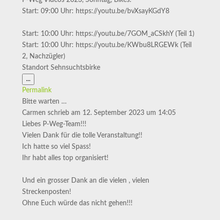
P-Weg Videos 2023, Sonntag, Bikes.
Start: 09:00 Uhr: https://youtu.be/bvXsayKGdY8
Start: 10:00 Uhr: https://youtu.be/7GOM_aCSkhY (Teil 1)
Start: 10:00 Uhr: https://youtu.be/KWbu8LRGEWk (Teil
2, Nachzügler)
Standort Sehnsuchtsbirke
Diese
...
Metabox
Permalink
ein-/ausblenden.
Bitte warten …
Carmen
schrieb am
12. September 2023
um
14:05
Liebes P-Weg-Team!!!
Vielen Dank für die tolle Veranstaltung!!
Ich hatte so viel Spass!
Ihr habt alles top organisiert!
Und ein grosser Dank an die vielen , vielen
Streckenposten!
Ohne Euch würde das nicht gehen!!!