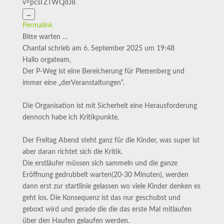
v=pcsTZTWQdJ8
Diese
...
Metabox
Permalink
ein-/ausblenden.
Bitte warten …
Chantal
schrieb am
6. September 2025
um
19:48
Hallo orgateam,
Der P-Weg ist eine Bereicherung für Plettenberg und
immer eine „derVeranstaltungen“.
Die Organisation ist mit Sicherheit eine Herausforderung
dennoch habe ich Kritikpunkte.
Der Freitag Abend steht ganz für die Kinder, was super ist
aber daran richtet sich die Kritik.
Die erstläufer müssen sich sammeln und die ganze
Eröffnung gedrubbelt warten(20-30 Minuten), werden
dann erst zur startlinie gelassen wo viele Kinder denken es
geht los. Die Konsequenz ist das nur geschubst und
geboxt wird und gerade die die das erste Mal mitlaufen
über den Haufen gelaufen werden.