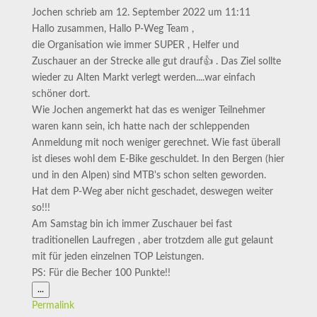
Jochen
schrieb am
12. September 2022
um
11:11
Hallo zusammen, Hallo P-Weg Team ,
die Organisation wie immer SUPER , Helfer und
Zuschauer an der Strecke alle gut drauf👍 . Das Ziel sollte
wieder zu Alten Markt verlegt werden....war einfach
schöner dort.
Wie Jochen angemerkt hat das es weniger Teilnehmer
waren kann sein, ich hatte nach der schleppenden
Anmeldung mit noch weniger gerechnet. Wie fast überall
ist dieses wohl dem E-Bike geschuldet. In den Bergen (hier
und in den Alpen) sind MTB's schon selten geworden.
Hat dem P-Weg aber nicht geschadet, deswegen weiter
so!!!
Am Samstag bin ich immer Zuschauer bei fast
traditionellen Laufregen , aber trotzdem alle gut gelaunt
mit für jeden einzelnen TOP Leistungen.
PS: Für die Becher 100 Punkte!!
Diese
...
Metabox
Permalink
ein-/ausblenden.