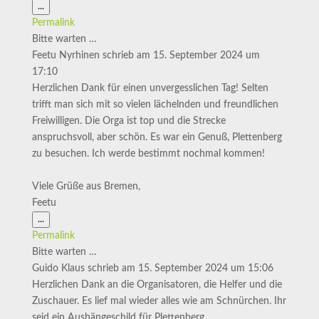
Diese
...
Metabox
Permalink
ein-/ausblenden.
Bitte warten …
Feetu Nyrhinen
schrieb am
15. September 2024
um
17:10
Herzlichen Dank für einen unvergesslichen Tag! Selten
trifft man sich mit so vielen lächelnden und freundlichen
Freiwilligen. Die Orga ist top und die Strecke
anspruchsvoll, aber schön. Es war ein Genuß, Plettenberg
zu besuchen. Ich werde bestimmt nochmal kommen!
Viele Grüße aus Bremen,
Feetu
Diese
...
Metabox
Permalink
ein-/ausblenden.
Bitte warten …
Guido Klaus
schrieb am
15. September 2024
um
15:06
Herzlichen Dank an die Organisatoren, die Helfer und die
Zuschauer. Es lief mal wieder alles wie am Schnürchen. Ihr
seid ein Aushängeschild für Plettenberg.