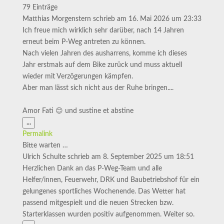
79 Einträge
Matthias Morgenstern
schrieb am
16. Mai 2026
um
23:33
Ich freue mich wirklich sehr darüber, nach 14 Jahren
erneut beim P-Weg antreten zu können.
Nach vielen Jahren des ausharrens, komme ich dieses
Jahr erstmals auf dem Bike zurück und muss aktuell
wieder mit Verzögerungen kämpfen.
Aber man lässt sich nicht aus der Ruhe bringen....
Amor Fati 😊 und sustine et abstine
Diese
...
Metabox
Permalink
ein-/ausblenden.
Bitte warten …
Ulrich Schulte
schrieb am
8. September 2025
um
18:51
Herzlichen Dank an das P-Weg-Team und alle
Helfer/innen, Feuerwehr, DRK und Baubetriebshof für ein
gelungenes sportliches Wochenende. Das Wetter hat
passend mitgespielt und die neuen Strecken bzw.
Starterklassen wurden positiv aufgenommen. Weiter so.