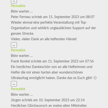
Diese
...
Metabox
Permalink
ein-/ausblenden.
Bitte warten …
Peter Ferreau
schrieb am
11. September 2023
um
08:07
Wieder einmal eine perfekte Veranstaltung mit Top-
Organisation und wirklich unglaublichem Support auf der
ganzen Strecke.
Vielen, vielen Dank an alle helfenden Hände!
Diese
...
Metabox
Permalink
ein-/ausblenden.
Bitte warten …
Frank Konkel
schrieb am
11. September 2023
um
07:56
Ein herzliches Dankeschön von an alle Helferinnen und
Helfer die mir einen harten aber wunderschönen
Ultralauftag ermöglicht haben. Danke das es Euch gibt! 🙂
Diese
...
Metabox
Permalink
ein-/ausblenden.
Bitte warten …
Jürgen
schrieb am
10. September 2023
um
22:14
Herzlichen Glückwunsch an meine alten Mitstreiter.