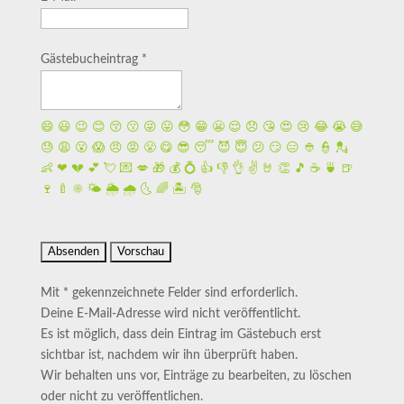
Gästebucheintrag
*
😄
😃
😉
😊
😚
😗
😜
😛
😳
😁
😬
😌
😞
😘
😍
😢
😂
😭
😅
😓
😩
😮
😱
😠
😡
😤
😋
😎
😴
😈
😇
😕
😏
😑
👲
👮
💂
👶
❤
💔
💕
💘
💌
💋
🎁
💰
💍
👍
👎
👌
✌️
🤘
👏
🎵
☕️
🍵
🍺
🍷
🍼
☀️
🌤
🌦
🌧
🌜
🌈
🏝
🎅
Mit * gekennzeichnete Felder sind erforderlich.
Deine E-Mail-Adresse wird nicht veröffentlicht.
Es ist möglich, dass dein Eintrag im Gästebuch erst
sichtbar ist, nachdem wir ihn überprüft haben.
Wir behalten uns vor, Einträge zu bearbeiten, zu löschen
oder nicht zu veröffentlichen.