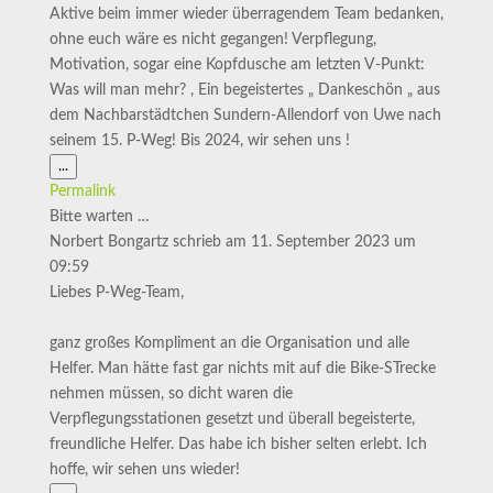
Aktive beim immer wieder überragendem Team bedanken,
ohne euch wäre es nicht gegangen! Verpflegung,
Motivation, sogar eine Kopfdusche am letzten V-Punkt:
Was will man mehr? , Ein begeistertes „ Dankeschön „ aus
dem Nachbarstädtchen Sundern-Allendorf von Uwe nach
seinem 15. P-Weg! Bis 2024, wir sehen uns !
Diese
...
Metabox
Permalink
ein-/ausblenden.
Bitte warten …
Norbert Bongartz
schrieb am
11. September 2023
um
09:59
Liebes P-Weg-Team,
ganz großes Kompliment an die Organisation und alle
Helfer. Man hätte fast gar nichts mit auf die Bike-STrecke
nehmen müssen, so dicht waren die
Verpflegungsstationen gesetzt und überall begeisterte,
freundliche Helfer. Das habe ich bisher selten erlebt. Ich
hoffe, wir sehen uns wieder!