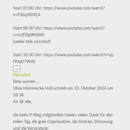
Start 07:00 Uhr: https://www.youtube.com/watch?
v=FJKrp9i09EA
Start 08:30 Uhr: https://www.youtube.com/watch?
v=m3PZgIiM6M0
(Leider teils unscharf)
Start 10:30 Uhr: https://www.youtube.com/watch?v=qL-
fWqD7W6E
Diese
...
Metabox
Permalink
ein-/ausblenden.
Bitte warten …
Silvia Hümmecke-Voß
schrieb am
23. Oktober 2024
um
18:38
An 😄 alle,
die beim P-Weg mitgeholfen haben, vielen Dank für den
tollen Tag, die gute Organisation, die Strecke, Stimmung
und die Versorgung.