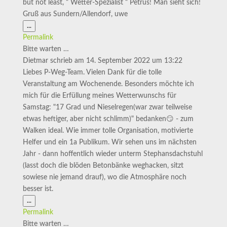
but not least, “ Wetter-Spezialist “ Petrus! Man sieht sich!
Gruß aus Sundern/Allendorf, uwe
Diese
...
Metabox
Permalink
ein-/ausblenden.
Bitte warten …
Dietmar
schrieb am
14. September 2022
um
13:22
Liebes P-Weg-Team. Vielen Dank für die tolle
Veranstaltung am Wochenende. Besonders möchte ich
mich für die Erfüllung meines Wetterwunschs für
Samstag: "17 Grad und Nieselregen(war zwar teilweise
etwas heftiger, aber nicht schlimm)" bedanken😏 - zum
Walken ideal. Wie immer tolle Organisation, motivierte
Helfer und ein 1a Publikum. Wir sehen uns im nächsten
Jahr - dann hoffentlich wieder unterm Stephansdachstuhl
(lasst doch die blöden Betonbänke weghacken, sitzt
sowiese nie jemand drauf), wo die Atmosphäre noch
besser ist.
Diese
...
Metabox
Permalink
ein-/ausblenden.
Bitte warten …