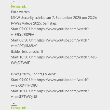
Diese
...
Metabox
Permalink
ein-/ausblenden.
Bitte warten …
MKW-Security
schrieb am
7. September 2025
um
23:26
P-Weg Videos 2025: Samstag:
Start 07:00 Uhr: https://www.youtube.com/watch?
v=FJKrp9i09EA
Start 08:30 Uhr: https://www.youtube.com/watch?
v=m3PZgIiM6M0
(Leider teils unscharf)
Start 10:30 Uhr: https://www.youtube.com/watch?v=qL-
fWqD7W6E
P-Weg 2025, Sonntag Videos:
Start 09:00 Uhr: https://www.youtube.com/watch?
v=i8KX944HO8U
Start 10:00 Uhr: https://www.youtube.com/watch?
v=pcsTZTWQdJ8
Diese
...
Metabox
Permalink