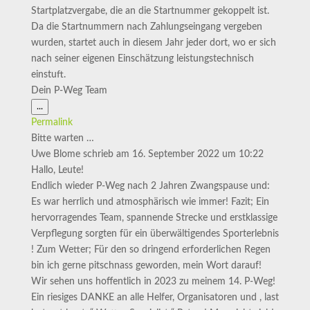
Startplatzvergabe, die an die Startnummer gekoppelt ist.
Da die Startnummern nach Zahlungseingang vergeben
wurden, startet auch in diesem Jahr jeder dort, wo er sich
nach seiner eigenen Einschätzung leistungstechnisch
einstuft.
Dein P-Weg Team
Diese
...
Metabox
Permalink
ein-/ausblenden.
Bitte warten …
Uwe Blome
schrieb am
16. September 2022
um
10:22
Hallo, Leute!
Endlich wieder P-Weg nach 2 Jahren Zwangspause und:
Es war herrlich und atmosphärisch wie immer! Fazit; Ein
hervorragendes Team, spannende Strecke und erstklassige
Verpflegung sorgten für ein überwältigendes Sporterlebnis
! Zum Wetter; Für den so dringend erforderlichen Regen
bin ich gerne pitschnass geworden, mein Wort darauf!
Wir sehen uns hoffentlich in 2023 zu meinem 14. P-Weg!
Ein riesiges DANKE an alle Helfer, Organisatoren und , last