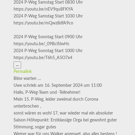
2024 P-Weg Samstag Start 0830 Uhr
https://youtu.be/nEV9qu8FKYA
2024 P-Weg Samstag Start 1030 Uhr
https://youtu.be/mQwz8dfA9co
2024 P-Weg Sonntag Start 0900 Uhr
https://youtu.be/_09BclSlwHc
2024 P-Weg Sonntag Start 1000 Uhr
https://youtu.be/T6h5_A5O7x4
Diese
...
Metabox
Permalink
ein-/ausblenden.
Bitte warten …
Uwe
schrieb am
16. September 2024
um
11:00
Hallo, P-Weg-Team und -Teilnehmer!
Mein 15. P-Weg, leider zweimal durch Corona
unterbrochen ,
sonst wären es wohl 17, war wieder mal ein absoluter
Saison-Höhepunkt: Erstklassige Orga bei gewohnt guter
Stimmung, sogar gutes
Wetter war für uns Walker angesagt, also alles bestens !