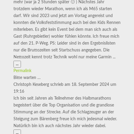
mehr (war ja 2 Stunden später 🙂 ) Nächstes Jahr
trotzdem wieder Marathon, wenn ich als M65 starten
darf. Wir sind 2023 und jetzt am Vortag angereist und
konnten die Volksfeststimmung auch bei den Kids Rennen
miterleben. Es gibt kein Event bei dem man sich auch als
Gast (Ruhrgebietler) wohler fühlen könnte. Ich freue mich
auf den 21. P-Weg. PS: Leider sind in den Ergebnislisten
nur die Bruttozeiten seit Startschuss angegeben. Die
Nettozeit kennt trotz Technik wohl nur meine Garmin ...
Diese
...
Metabox
Permalink
ein-/ausblenden.
Bitte warten …
Christoph Keseberg
schrieb am
18. September 2024
um
19:16
Ich bin seit Jahren als Teilnehmer des Halbmarathons
begeistert über die Top Organisation und die grandiose
Stimmung an der Strecke. Auf die Schlagzeuger an der
Steigung zum Bärenberg freue ich mich jedesmal wieder.
Natürlich bin ich auch nächstes Jahr wieder dabei.
Diese
...