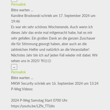
Metabox
Permalink
ein-/ausblenden.
Bitte warten …
Karoline Brodowski
schrieb am
17. September 2024
um
19:46
Es war ein sehr schönes Wochenende. Auch wenn ich
dieses Jahr das erste mal mitgemacht habe, hat es mir
sehr gefallen. Ein großen Dank an die ganzen Zuschauer
die für Stimmung gesorgt haben, aber auch an die
zahlreichen Helfer und natürlich an die Veranstalter!
Nächstes Jahr bin ich auf jeden Fall wieder mit dabei. Wir
sehen uns in 2025! 👋🏻😊
Diese
...
Metabox
Permalink
ein-/ausblenden.
Bitte warten …
MKW Security
schrieb am
16. September 2024
um
13:24
P-Weg Videos:
2024 P-Weg Samstag Start 0700 Uhr
https://youtu.be/LZfe_TTLtks