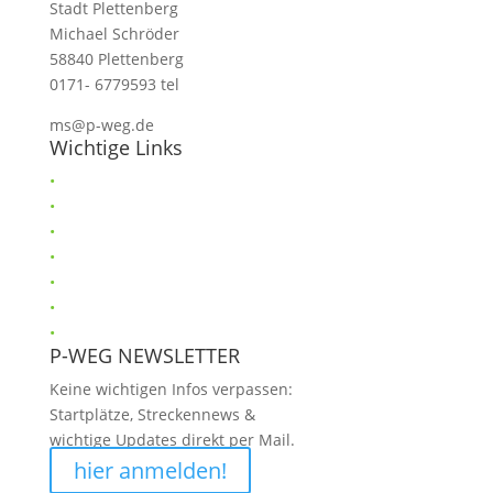
Stadt Plettenberg
Michael Schröder
58840 Plettenberg
0171- 6779593 tel
ms@p-weg.de
Wichtige Links
•
Helfer
•
Anti-Doping
•
Verhaltensregeln
•
Sponsoren
•
Gästebuch
•
Impressum
•
Datenschutz
P-WEG NEWSLETTER
Keine wichtigen Infos verpassen:
Startplätze, Streckennews &
wichtige Updates direkt per Mail.
hier anmelden!