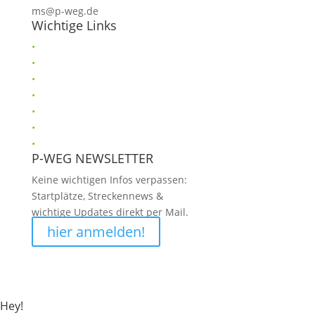
ms@p-weg.de
Wichtige Links
•
Helfer
•
Anti-Doping
•
Verhaltensregeln
•
Sponsoren
•
Gästebuch
•
Impressum
•
Datenschutz
P-WEG NEWSLETTER
Keine wichtigen Infos verpassen:
Startplätze, Streckennews &
wichtige Updates direkt per Mail.
hier anmelden!
Hey!