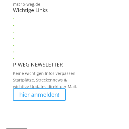
ms@p-weg.de
Wichtige Links
•
Helfer
•
Anti-Doping
•
Verhaltensregeln
•
Sponsoren
•
Gästebuch
•
Impressum
•
Datenschutz
P-WEG NEWSLETTER
Keine wichtigen Infos verpassen:
Startplätze, Streckennews &
wichtige Updates direkt per Mail.
hier anmelden!