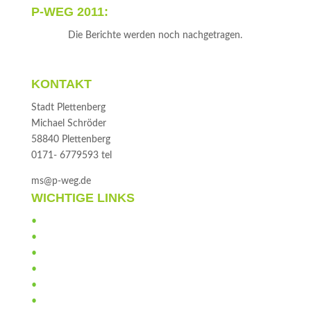
P-WEG 2011:
Die Berichte werden noch nachgetragen.
KONTAKT
Stadt Plettenberg
Michael Schröder
58840 Plettenberg
0171- 6779593 tel
ms@p-weg.de
WICHTIGE LINKS
•
Helfer
•
Anti-Doping
•
Verhaltensregeln
•
Sponsoren
•
Gästebuch
•
Impressum